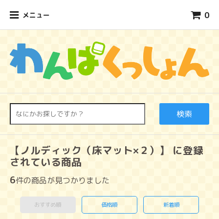
0
メニュー
検索
【ノルディック（床マット×２）】 に登録
されている商品
6
件の商品が見つかりました
おすすめ順
価格順
新着順