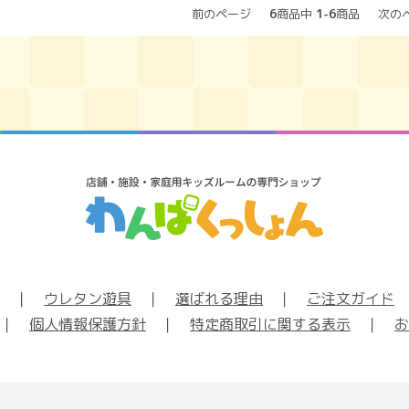
前のページ
6
商品中
1-6
商品
次の
｜
ウレタン遊具
｜
選ばれる理由
｜
ご注文ガイド
｜
個人情報保護方針
｜
特定商取引に関する表示
｜
お