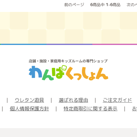
前のページ
6
商品中
1-6
商品
次の
｜
ウレタン遊具
｜
選ばれる理由
｜
ご注文ガイド
｜
個人情報保護方針
｜
特定商取引に関する表示
｜
お