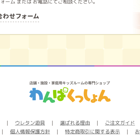
ォーム または お電話にてご相談ください。
｜
ウレタン遊具
｜
選ばれる理由
｜
ご注文ガイド
｜
個人情報保護方針
｜
特定商取引に関する表示
｜
お