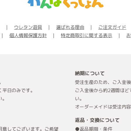
｜
ウレタン遊具
｜
選ばれる理由
｜
ご注文ガイド
｜
個人情報保護方針
｜
特定商取引に関する表示
｜
お
納期について
。
受注生産のため、ご入金後
く平日のみです。
ご入金後から約2週間ほど
い。
い。
オーダーメイドは受注内容
返品・交換について
用意してございます。ご希望
●返品期限・条件