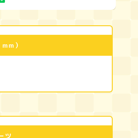
：mm）
ーツ